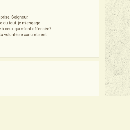
pprise, Seigneur,
le du tout: je m'engage
né à ceux qui m'ont offensée?
ta volonté se concrétisent