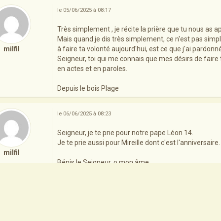
le 05/06/2025 à 08:17
Très simplement , je récite la prière que tu nous as a
Mais quand je dis très simplement, ce n'est pas simp
milfil
à faire ta volonté aujourd'hui, est ce que j'ai pardon
Seigneur, toi qui me connais que mes désirs de faire 
en actes et en paroles.
Depuis le bois Plage
le 06/06/2025 à 08:23
Seigneur, je te prie pour notre pape Léon 14.
Je te prie aussi pour Mireille dont c'est l'anniversaire.
milfil
Bénis le Seigneur, o mon âme
bénis son nom très saint tout mon être.(Ps: 102).
Seigneur ,je t'offre mon silence.
Depuis le bois Plage