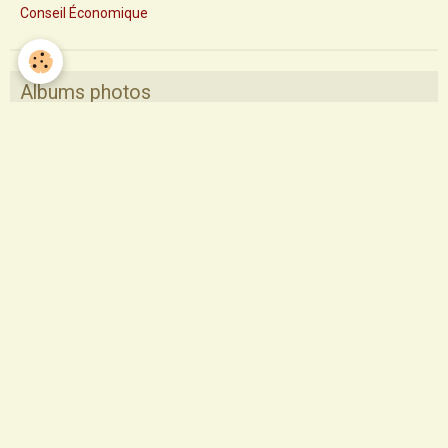
Conseil Économique
Albums photos
Pèlerinage Saint Sauveur 2017
Pastorale des santons de Provence
Profession de foi
Profession de foi 2014
Confirmation
Départ des Soeurs de La Sagesse
Saint François
1ère communion 2015
Profession de foi 2015
profession de foi 2017