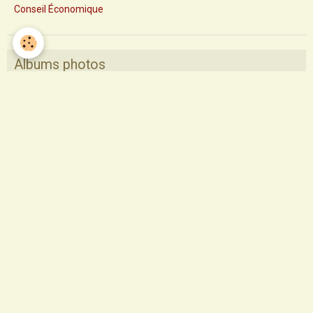
Conseil Économique
Albums photos
Pèlerinage Saint Sauveur 2017
Pastorale des santons de Provence
Profession de foi
Profession de foi 2014
Confirmation
Départ des Soeurs de La Sagesse
Saint François
1ère communion 2015
Profession de foi 2015
profession de foi 2017