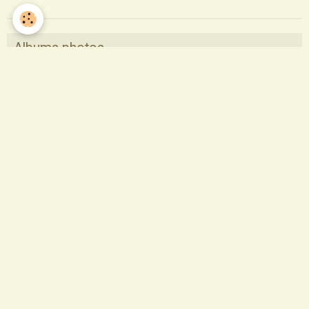
Albums photos
Pèlerinage Saint Sauveur 2017
Pastorale des santons de Provence
Profession de foi
Profession de foi 2014
Confirmation
Départ des Soeurs de La Sagesse
Saint François
1ère communion 2015
Profession de foi 2015
profession de foi 2017