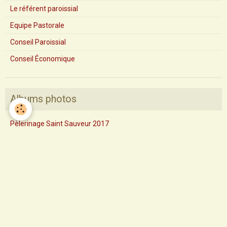
Le référent paroissial
Equipe Pastorale
Conseil Paroissial
Conseil Économique
Albums photos
Pèlerinage Saint Sauveur 2017
Pastorale des santons de Provence
Profession de foi
Profession de foi 2014
Confirmation
Départ des Soeurs de La Sagesse
Saint François