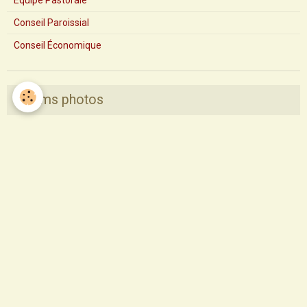
Equipe Pastorale
Conseil Paroissial
Conseil Économique
Albums photos
Pèlerinage Saint Sauveur 2017
Pastorale des santons de Provence
Profession de foi
Profession de foi 2014
Confirmation
Départ des Soeurs de La Sagesse
Saint François
1ère communion 2015