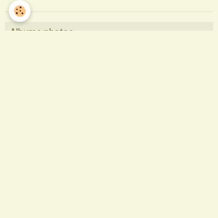
Albums photos
Pèlerinage Saint Sauveur 2017
Pastorale des santons de Provence
Profession de foi
Profession de foi 2014
Confirmation
Départ des Soeurs de La Sagesse
Saint François
1ère communion 2015
Profession de foi 2015
profession de foi 2017
Première communion