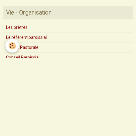
Vie - Organisation
Les prêtres
Le référent paroissial
Equipe Pastorale
Conseil Paroissial
Conseil Économique
Albums photos
Pèlerinage Saint Sauveur 2017
Pastorale des santons de Provence
Profession de foi